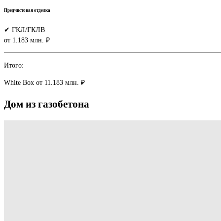
Предчистовая отделка
✔ ГКЛ/ГКЛВ
от 1.183 млн. ₽
Итого:
White Box
от 11.183 млн. ₽
Дом
из
газобетона