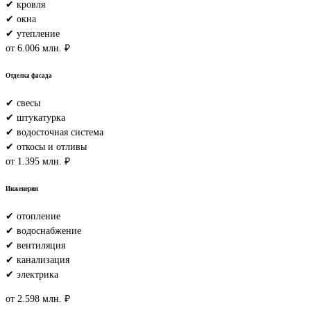
✔ кровля
✔ окна
✔ утепление
от 6.006 млн. ₽
Отделка фасада
✔ свесы
✔ штукатурка
✔ водосточная система
✔ откосы и отливы
от 1.395 млн. ₽
Инженерия
✔ отопление
✔ водоснабжение
✔ вентиляция
✔ канализация
✔ электрика
от 2.598 млн. ₽