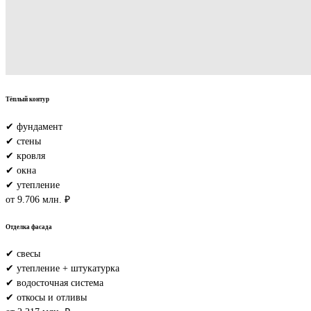
Тёплый контур
✔ фундамент
✔ стены
✔ кровля
✔ окна
✔ утепление
от 9.706 млн. ₽
Отделка фасада
✔ свесы
✔ утепление + штукатурка
✔ водосточная система
✔ откосы и отливы