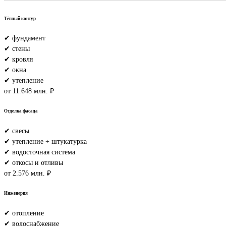
Тёплый контур
✔ фундамент
✔ стены
✔ кровля
✔ окна
✔ утепление
от 11.648 млн. ₽
Отделка фасада
✔ свесы
✔ утепление + штукатурка
✔ водосточная система
✔ откосы и отливы
от 2.576 млн. ₽
Инженерия
✔ отопление
✔ водоснабжение