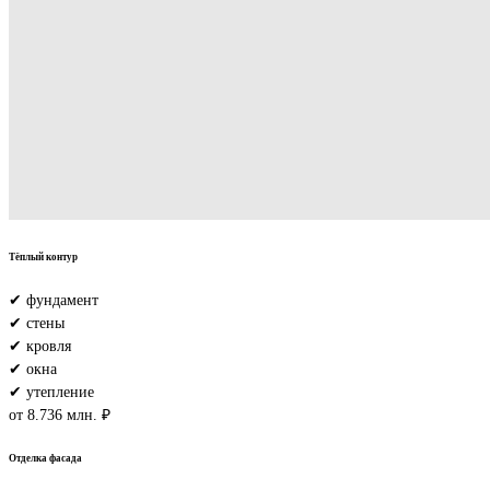
Тёплый контур
✔ фундамент
✔ стены
✔ кровля
✔ окна
✔ утепление
от 8.736 млн. ₽
Отделка фасада