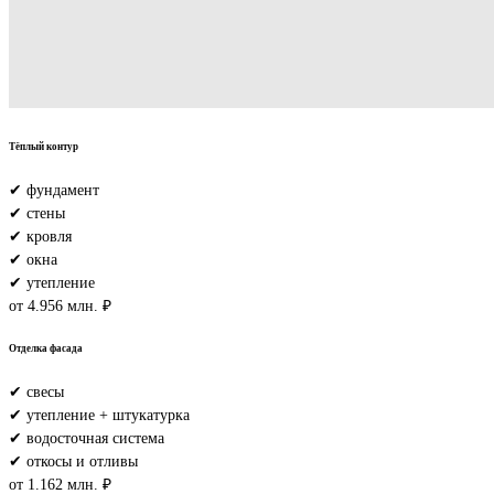
Тёплый контур
✔ фундамент
✔ стены
✔ кровля
✔ окна
✔ утепление
от 4.956 млн. ₽
Отделка фасада
✔ свесы
✔ утепление + штукатурка
✔ водосточная система
✔ откосы и отливы
от 1.162 млн. ₽