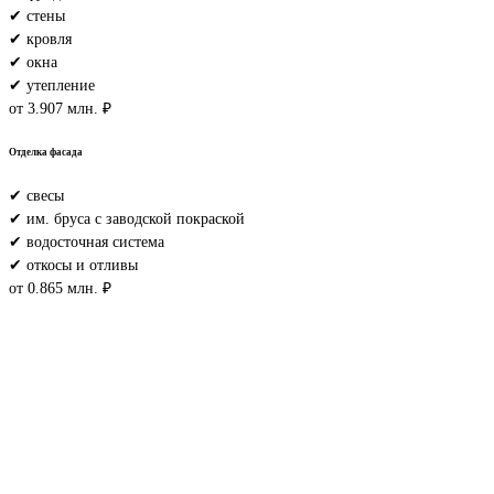
✔ стены
✔ кровля
✔ окна
✔ утепление
от 3.907 млн. ₽
Отделка фасада
✔ свесы
✔ им. бруса с заводской покраской
✔ водосточная система
✔ откосы и отливы
от 0.865 млн. ₽