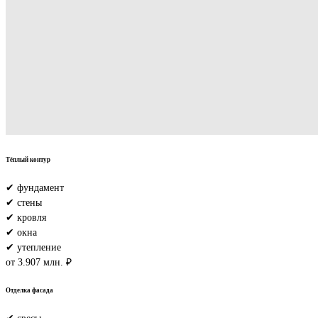
Тёплый контур
✔ фундамент
✔ стены
✔ кровля
✔ окна
✔ утепление
от 3.907 млн. ₽
Отделка фасада