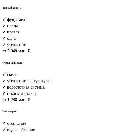
Тёплый контур
✔ фундамент
✔ стены
✔ кровля
✔ окна
✔ утепление
от 5.049 млн. ₽
Отделка фасада
✔ свесы
✔ утепление + штукатурка
✔ водосточная система
✔ откосы и отливы
от 1.288 млн. ₽
Инженерия
✔ отопление
✔ водоснабжение